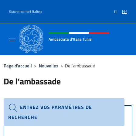
Aller au contenu
IT
FR
Gouvernement Italien
Site Web, social et en-tête de m
Ambasciata d'Italia Tunisi
Il sito ufficiale dell'Ambasciata d'Italia a Tuni
Page d'accueil
>
Nouvelles
>
De l’ambassade
De l’ambassade
ENTREZ VOS PARAMÈTRES DE
RECHERCHE