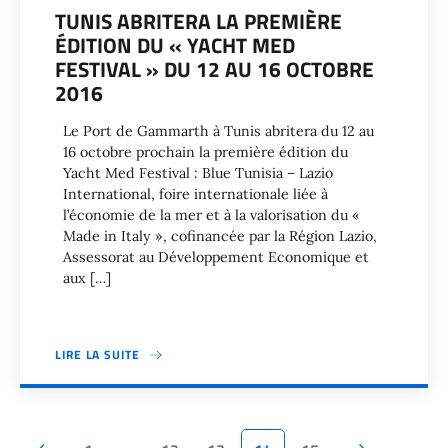
TUNIS ABRITERA LA PREMIÈRE
ÉDITION DU « YACHT MED
FESTIVAL » DU 12 AU 16 OCTOBRE
2016
Le Port de Gammarth à Tunis abritera du 12 au
16 octobre prochain la première édition du
Yacht Med Festival : Blue Tunisia – Lazio
International, foire internationale liée à
l’économie de la mer et à la valorisation du «
Made in Italy », cofinancée par la Région Lazio,
Assessorat au Développement Economique et
aux […]
LIRE LA SUITE
Page précédente
Page suiv