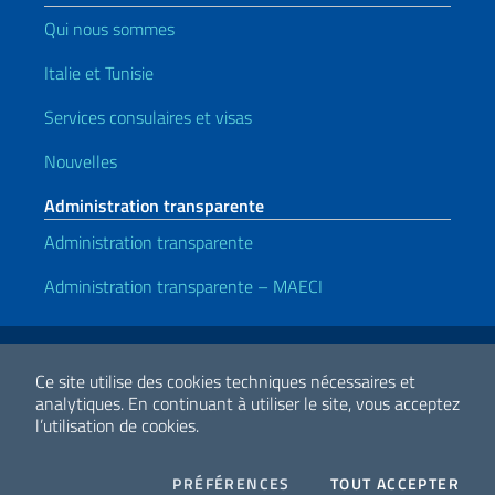
Qui nous sommes
Italie et Tunisie
Services consulaires et visas
Nouvelles
Administration transparente
Administration transparente
Administration transparente – MAECI
Liens utiles
Note legali
Privacy e cookie policy
Dichiarazione di accessibilità
Ce site utilise des cookies techniques nécessaires et
analytiques.
En continuant à utiliser le site, vous acceptez
l’utilisation de cookies.
2026 Droits d'auteur Ministero degli Affari Esteri e della Cooperazione
Internazionale
COOKIES
I CO
PRÉFÉRENCES
TOUT ACCEPTER