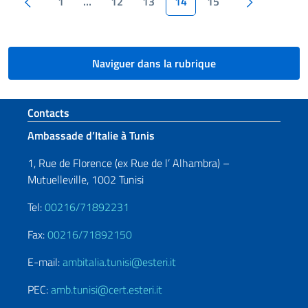
Pagination
1
…
12
13
14
15
Naviguer dans la rubrique
Section de pied de page
Contacts
Ambassade d’Italie à Tunis
1, Rue de Florence (ex Rue de l’ Alhambra) –
Mutuelleville, 1002 Tunisi
Tel:
00216/71892231
Fax:
00216/71892150
E-mail:
ambitalia.tunisi@esteri.it
PEC:
amb.tunisi@cert.esteri.it