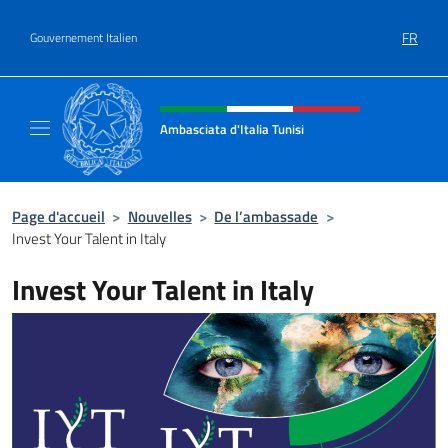
Aller au contenu
FR
Gouvernement Italien
Site Web, social et en-tête de m
Ambasciata d'Italia Tunisi
Il sito ufficiale dell'Ambasciata d'Italia a Tuni
Page d'accueil
>
Nouvelles
>
De l’ambassade
>
Invest Your Talent in Italy
Invest Your Talent in Italy