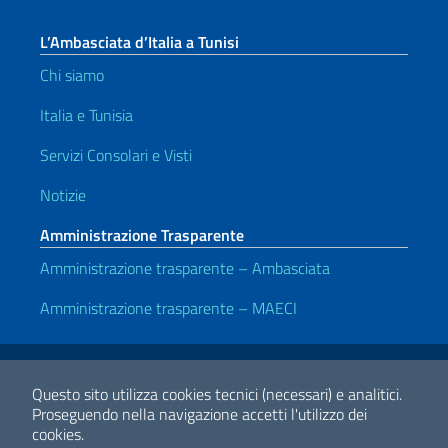
L’Ambasciata d’Italia a Tunisi
Chi siamo
Italia e Tunisia
Servizi Consolari e Visti
Notizie
Amministrazione Trasparente
Amministrazione trasparente – Ambasciata
Amministrazione trasparente – MAECI
Link Utili
Note legali
Privacy e cookie policy
Dichiarazione di accessibilità
Questo sito utilizza cookies tecnici (necessari) e analitici.
Proseguendo nella navigazione accetti l'utilizzo dei
cookies.