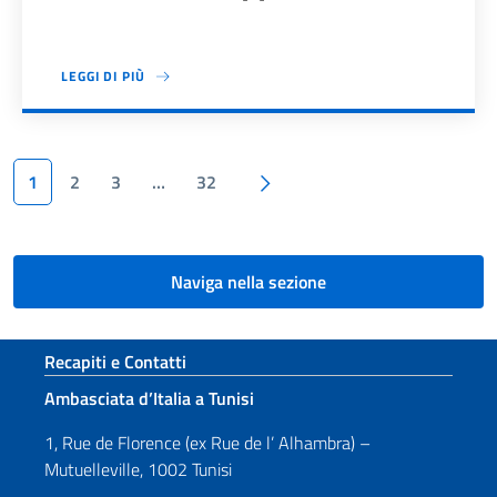
LEGGI DI PIÙ
Paginazione
Pagina successiva
1
2
3
…
32
Naviga nella sezione
Sezione footer
Recapiti e Contatti
Ambasciata d’Italia a Tunisi
1, Rue de Florence (ex Rue de l’ Alhambra) –
Mutuelleville, 1002 Tunisi