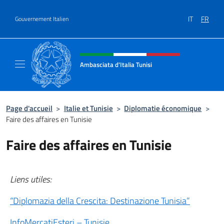
Aller au contenu
IT
FR
Gouvernement Italien
Site Web, social et en-tête de m
Ambasciata d'Italia Tunisi
Il sito ufficiale dell'Ambasciata d'Italia a Tuni
Page d'accueil
>
Italie et Tunisie
>
Diplomatie économique
>
Faire des affaires en Tunisie
Faire des affaires en Tunisie
Liens utiles:
“Diplomazia della Crescita: Destinazione Tunisia”
InfoMercatiEsteri – Tunisie