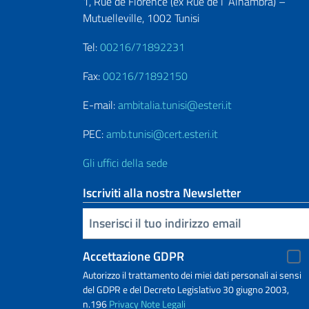
1, Rue de Florence (ex Rue de l’ Alhambra) –
Mutuelleville, 1002 Tunisi
Tel:
00216/71892231
Fax:
00216/71892150
E-mail:
ambitalia.tunisi@esteri.it
PEC:
amb.tunisi@cert.esteri.it
Gli uffici della sede
Iscriviti alla nostra Newsletter
Inserisci la tua email
Accettazione GDPR
Autorizzo il trattamento dei miei dati personali ai sensi
del GDPR e del Decreto Legislativo 30 giugno 2003,
n.196
Privacy
Note Legali