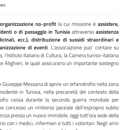
ws
n’organizzazione no-profit
la cui missione è
assistere,
identi o di passaggio in Tunisia
attraverso
assistenza
inali, ecc.), distribuzione di sussidi straordinari e
ganizzazione di eventi
. L’associazione puo’ contare su
, l’Istituto Italiano di Cultura, la Camera tuniso-italiana
te Alighieri, le quali assicurano un importante sostegno
’ e Giuseppe Messana di aprire un orfanotrofio nella zona
esidente in Tunisia, nella precarietà del contesto della
otrofio cessa durante la seconda guerra mondiale per
ene concesso un rimborso parziale dell’esproprio subito
stenza presso un nuovo immobile, oggi tutt’ora sede della
orio con i medici, infermieri e tutti i volontari. Negli anni