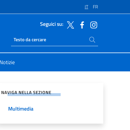
IT
FR
Seguici su:
Cerca nel sito
Ricerca sito live
Notizie
vidi sui Social Network
NAVIGA NELLA SEZIONE
Multimedia