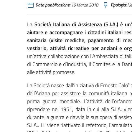
Data pubblicazione:
19 Marzo 2018
Tipologia:
Ne
La
Società Italiana di Assistenza (S.I.A.) è u
aiutare e accompagnare i cittadini italiani res
sanitaria (visite mediche, pagamento di medic
vestiario, attività ricreative per anziani e or
un’attiva collaborazione con l’Ambasciata d’Italia
di Commercio e d’Industria, il Comites e la Dan
alle attività promosse.
La Società nasce dall’iniziativa di Ernesto Calo
dell’Ariana per assistere la comunità italiana r
prima guerra mondiale. L’attività dell’orfan
riprendere nel 1951, data in cui alla S.I.A. vi
durante la guerra e riavvia la sua opera di assi
S.I.A.. Li’ viene riattivato il refettorio, l’ambulat