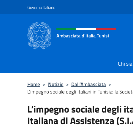
Salta al contenuto
Governo Italiano
Intestazione sito, social 
Ambasciata d'Italia Tunisi
Il sito ufficiale dell'Ambasciata d'Ita
Chi si
Home
>
Notizie
>
Dall’Ambasciata
>
L’impegno sociale degli italiani in Tunisia: la Società
L’impegno sociale degli ita
Italiana di Assistenza (S.I.