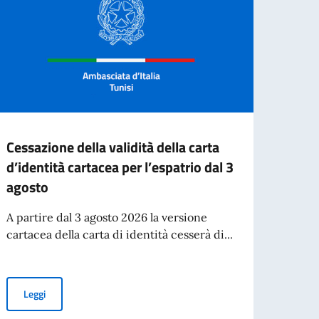
Cessazione della validità della carta
Mappa
d’identità cartacea per l’espatrio dal 3
all’A
agosto
Regis
Asso
A partire dal 3 agosto 2026 la versione
cartacea della carta di identità cesserà di...
Confo
Circo
italia
Cessazione della validità della carta d’identità cartacea per l’esp
Leggi