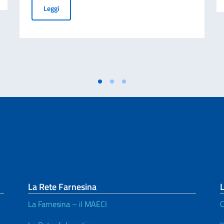
Borse di Studio della Fondazione Med-Or per il Master i
Leggi
La Rete Farnesina
L
La Farnesina – il MAECI
C