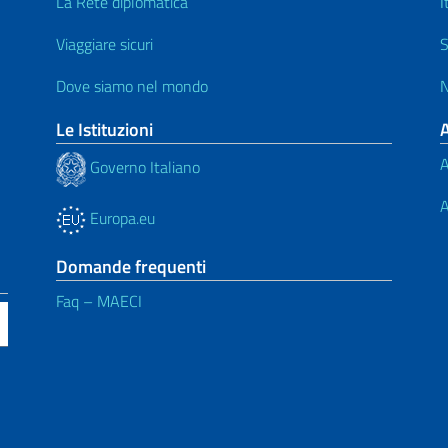
La Rete diplomatica
I
Viaggiare sicuri
S
Dove siamo nel mondo
N
Le Istituzioni
A
Governo Italiano
A
Europa.eu
Domande frequenti
Faq – MAECI