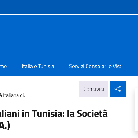
e menù
lia a Tunisi
amo
Italia e Tunisia
Servizi Consolari e Visti
Condi
Condividi
 Italiana di...
liani in Tunisia: la Società
A.)