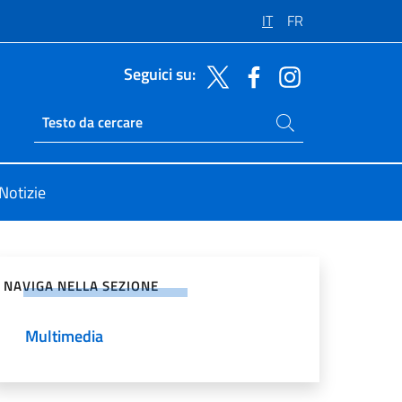
IT
FR
Seguici su:
Cerca nel sito
Ricerca sito live
Notizie
vidi sui Social Network
NAVIGA NELLA SEZIONE
Multimedia