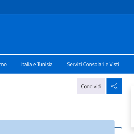
e menù
lia a Tunisi
amo
Italia e Tunisia
Servizi Consolari e Visti
Condi
Condividi