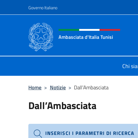
Salta al contenuto
Governo Italiano
Intestazione sito, social 
Ambasciata d'Italia Tunisi
Il sito ufficiale dell'Ambasciata d'Ita
Chi si
Home
>
Notizie
>
Dall’Ambasciata
Dall’Ambasciata
INSERISCI I PARAMETRI DI RICERCA