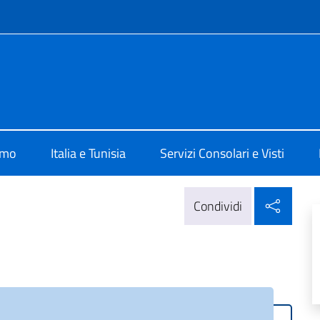
e menù
lia a Tunisi
amo
Italia e Tunisia
Servizi Consolari e Visti
Condi
Condividi