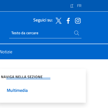
IT
FR
Seguici su:
Cerca nel sito
Ricerca sito live
Notizie
vidi sui Social Network
NAVIGA NELLA SEZIONE
Multimedia