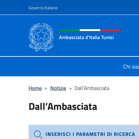
Salta al contenuto
Governo Italiano
Intestazione sito, social 
Ambasciata d'Italia Tunisi
Il sito ufficiale dell'Ambasciata d'Ita
Chi si
Home
>
Notizie
>
Dall’Ambasciata
Dall’Ambasciata
INSERISCI I PARAMETRI DI RICERCA