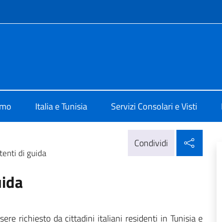
e menù
lia a Tunisi
amo
Italia e Tunisia
Servizi Consolari e Visti
Condi
Condividi
tenti di guida
uida
ere richiesto da cittadini italiani residenti in Tunisia e