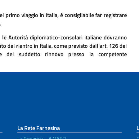
 primo viaggio in Italia, è consigliabile far registrare
.
o le Autorità diplomatico-consolari italiane dovranno
del rientro in Italia, come previsto dall’art. 126 del
one del suddetto rinnovo presso la competente
La Rete Farnesina
L
La Farnesina – il MAECI
C