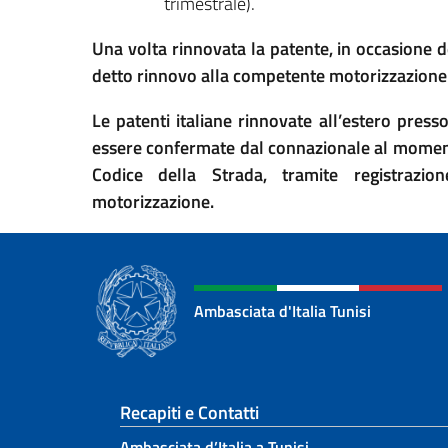
trimestrale).
Una volta rinnovata la patente, in occasione del
detto rinnovo alla competente motorizzazione
Le patenti italiane rinnovate all’estero press
essere confermate dal connazionale al momento 
Codice della Strada, tramite registrazi
motorizzazione.
Ambasciata d'Italia Tunisi
Sezione footer
Recapiti e Contatti
Ambasciata d’Italia a Tunisi