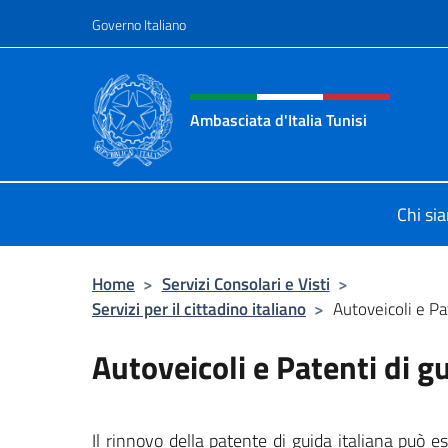
Salta al contenuto
Governo Italiano
Intestazione sito, social 
Ambasciata d'Italia Tunisi
Il sito ufficiale dell'Ambasciata d'Ita
Chi si
Home
>
Servizi Consolari e Visti
>
Servizi per il cittadino italiano
>
Autoveicoli e Pa
Autoveicoli e Patenti di g
Il rinnovo della patente di guida italiana può ess