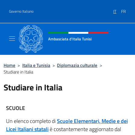
Salta al contenuto
IT
FR
Governo Italiano
Intestazione sito, social e menù
Ambasciata d'Italia Tunisi
Il sito ufficiale dell'Ambasciata d'Italia a Tuni
Home
>
Italia e Tunisia
>
Diplomazia culturale
>
Studiare in Italia
Studiare in Italia
SCUOLE
Un elenco completo di
Scuole Elementari, Medie e dei
Licei Italiani statali
è costantemente aggiornato dal