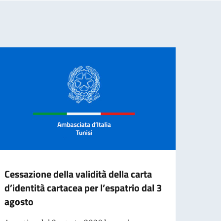
Cessazione della validità della carta
Mappa
d’identità cartacea per l’espatrio dal 3
all’A
agosto
Regis
Asso