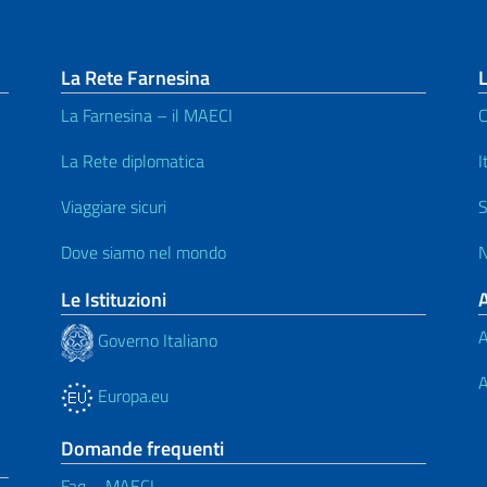
La Rete Farnesina
L
La Farnesina – il MAECI
C
La Rete diplomatica
I
Viaggiare sicuri
S
Dove siamo nel mondo
N
Le Istituzioni
A
Governo Italiano
A
Europa.eu
Domande frequenti
Faq – MAECI