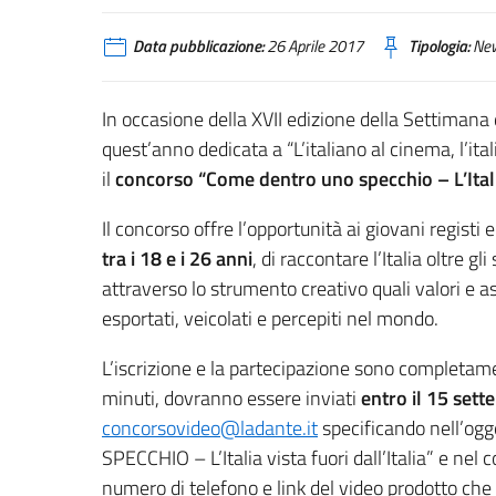
Data pubblicazione:
26 Aprile 2017
Tipologia:
Ne
In occasione della XVII edizione della Settimana
quest’anno dedicata a “L’italiano al cinema, l’it
il
concorso “Come dentro uno specchio – L’Italia 
Il concorso offre l’opportunità ai giovani registi
tra i 18 e i 26 anni
, di raccontare l’Italia oltre g
attraverso lo strumento creativo quali valori e as
esportati, veicolati e percepiti nel mondo.
L’iscrizione e la partecipazione sono completamen
minuti, dovranno essere inviati
entro il 15 set
concorsovideo@ladante.it
specificando nell’o
SPECCHIO – L’Italia vista fuori dall’Italia” e nel
numero di telefono e link del video prodotto che