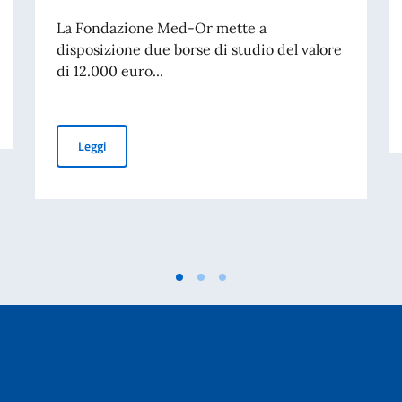
La Fondazione Med-Or mette a
disposizione due borse di studio del valore
di 12.000 euro...
liano nel mondo (8 agosto)
Borse di Studio della Fondazione Med-Or per il Master i
Leggi