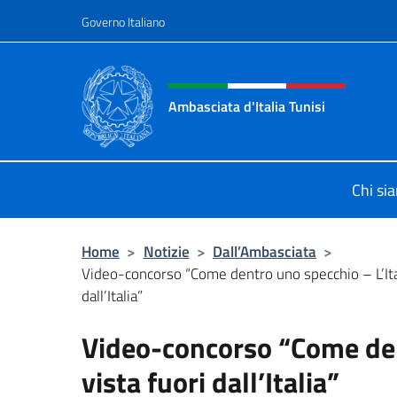
Salta al contenuto
Governo Italiano
Intestazione sito, social 
Ambasciata d'Italia Tunisi
Il sito ufficiale dell'Ambasciata d'Ita
Chi si
Home
>
Notizie
>
Dall’Ambasciata
>
Video-concorso “Come dentro uno specchio – L’Ital
dall’Italia”
Video-concorso “Come dent
vista fuori dall’Italia”