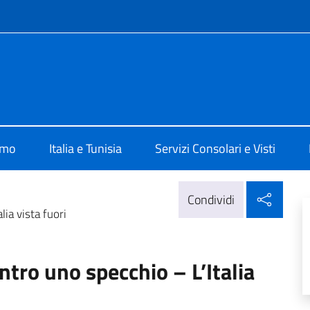
e menù
lia a Tunisi
amo
Italia e Tunisia
Servizi Consolari e Visti
Condi
Condividi
ia vista fuori
ro uno specchio – L’Italia