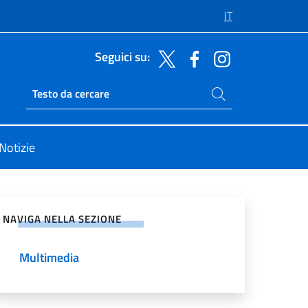
IT
Seguici su:
Cerca nel sito
Ricerca sito live
Notizie
vidi sui Social Network
NAVIGA NELLA SEZIONE
Multimedia