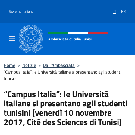
Salta al contenuto
IT
FR
Governo Italiano
Intestazione sito, social e menù
Ambasciata d'Italia Tunisi
Il sito ufficiale dell'Ambasciata d'Italia a Tuni
Home
>
Notizie
>
Dall’Ambasciata
>
“Campus Italia”: le Università italiane si presentano agli studenti
tunisini...
“Campus Italia”: le Università
italiane si presentano agli studenti
tunisini (venerdì 10 novembre
2017, Cité des Sciences di Tunisi)