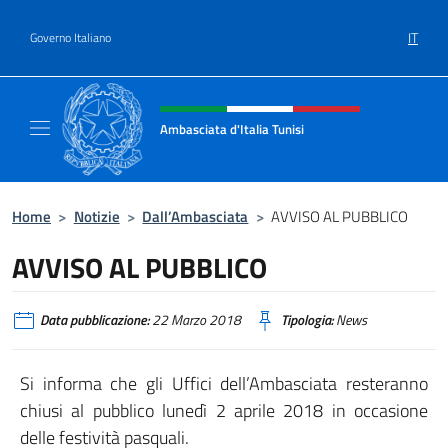
Salta al contenuto
IT
Governo Italiano
Intestazione sito, social e menù
Ambasciata d'Italia Tunisi
Il sito ufficiale dell'Ambasciata d'Italia a Tuni
Home
>
Notizie
>
Dall’Ambasciata
>
AVVISO AL PUBBLICO
AVVISO AL PUBBLICO
Data pubblicazione:
22 Marzo 2018
Tipologia:
News
Si informa che gli Uffici dell’Ambasciata resteranno
chiusi al pubblico lunedì 2 aprile 2018 in occasione
delle festività pasquali.