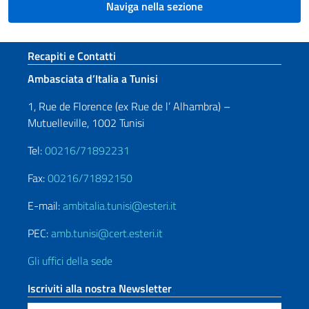
Naviga nella sezione
Sezione footer
Recapiti e Contatti
Ambasciata d’Italia a Tunisi
1, Rue de Florence (ex Rue de l’ Alhambra) –
Mutuelleville, 1002 Tunisi
Tel:
00216/71892231
Fax:
00216/71892150
E-mail:
ambitalia.tunisi@esteri.it
PEC:
amb.tunisi@cert.esteri.it
Gli uffici della sede
Iscriviti alla nostra Newsletter